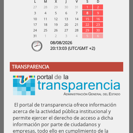
L
M
X
J
V
S
D
27
28
29
30
31
1
2
3
4
5
6
7
8
9
10
11
12
13
14
15
16
17
18
19
20
21
22
23
24
25
26
27
28
29
30
31
1
2
3
4
5
6
08/08/2026
20:
13
:04
(UTC/GMT +2)
TRANSPARENCIA
El portal de transparencia ofrece información
acerca de la actividad pública institucional y
permite ejercer el derecho de acceso a dicha
información por parte de ciudadanos y
empresas, todo ello en cumplimiento de la